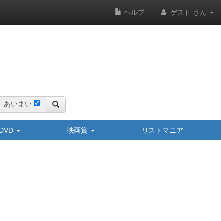
ヘルプ
ゲスト さん
あいまい
y/DVD
映画賞
リストマニア