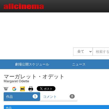
劇場公開スケジュール
ニュース
マーガレット・オデット
Margaret Odette
作品
1
コメント
0
作品