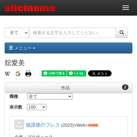
ナ
ビ
ゲ
ー
シ
ョ
ン
メニュー
舘愛美
2
作品
職種
表示数
放課後のブレス
2023
Web