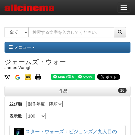
ナ
ビ
ゲ
ー
シ
ョ
ン
メニュー
ジェームズ・ウォー
James Waugh
10
作品
並び順
表示数
スター・ウォーズ：ビジョンズ／九人目の