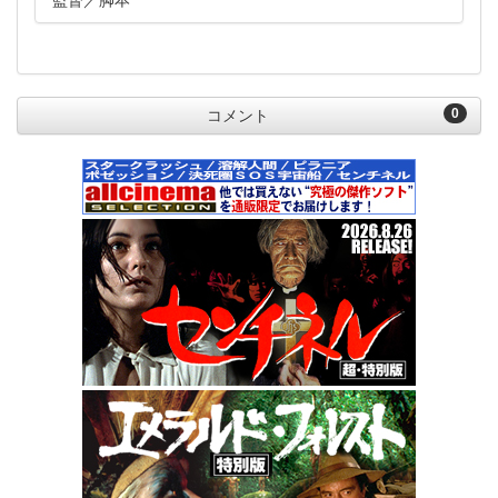
監督
脚本
0
コメント