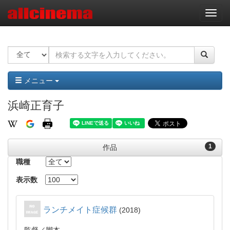
ナ
ビ
ゲ
ー
シ
ョ
ン
メニュー
浜崎正育子
1
作品
職種
表示数
ランチメイト症候群
2018