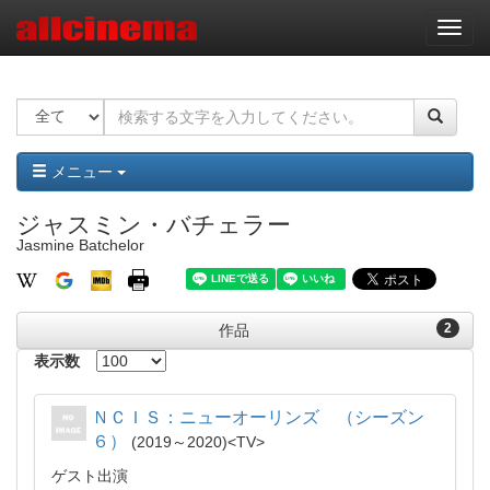
ナ
ビ
ゲ
ー
シ
ョ
ン
メニュー
ジャスミン・バチェラー
Jasmine Batchelor
2
作品
表示数
ＮＣＩＳ：ニューオーリンズ （シーズン
６）
2019～2020
TV
ゲスト出演