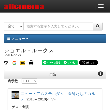
ナ
ビ
ゲ
ー
シ
ョ
ン
メニュー
ジョエル・ルークス
Joel Rooks
1
作品
表示数
ニュー・アムステルダム 医師たちのカル
テ
2018～2019
TV
ゲスト出演