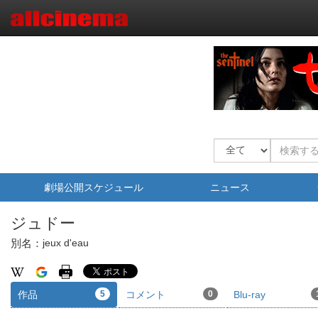
劇場公開スケジュール
ニュース
ジュドー
別名：
jeux d'eau
作品
5
コメント
0
Blu-ray