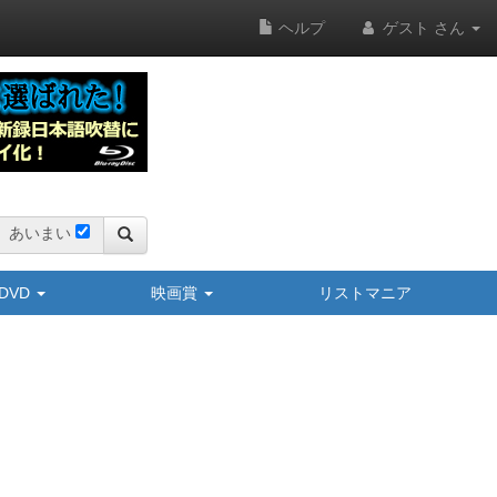
ヘルプ
ゲスト さん
あいまい
y/DVD
映画賞
リストマニア