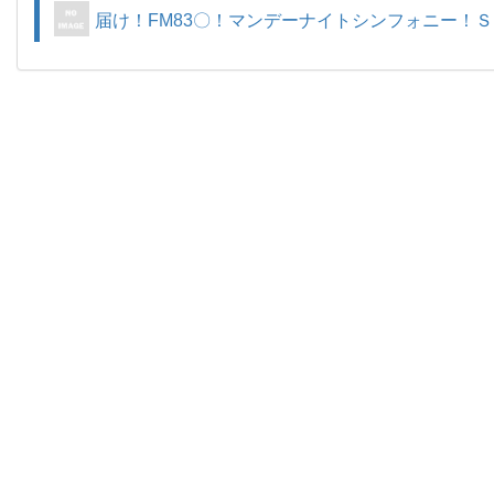
届け！FM83〇！マンデーナイトシンフォニー！Ｓ