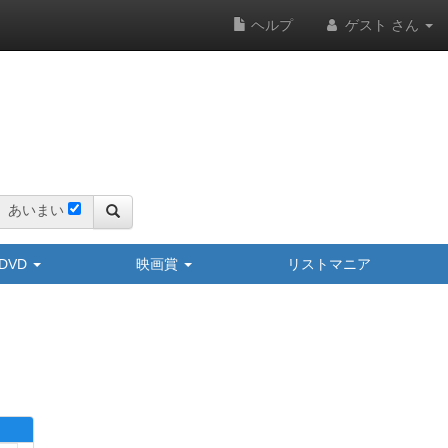
ヘルプ
ゲスト さん
あいまい
y/DVD
映画賞
リストマニア