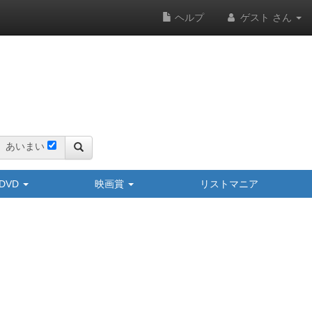
ヘルプ
ゲスト さん
あいまい
y/DVD
映画賞
リストマニア