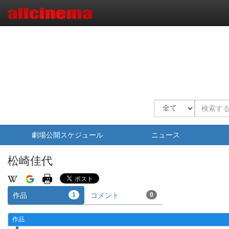
劇場公開スケジュール
ニュース
松崎佳代
作品
1
コメント
0
作品