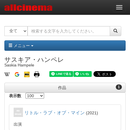
ナ
ビ
ゲ
ー
シ
ョ
ン
メニュー
サスキア・ハンペレ
Saskia Hampele
1
作品
表示数
リトル・ラブ・オブ・マイン
2021
出演