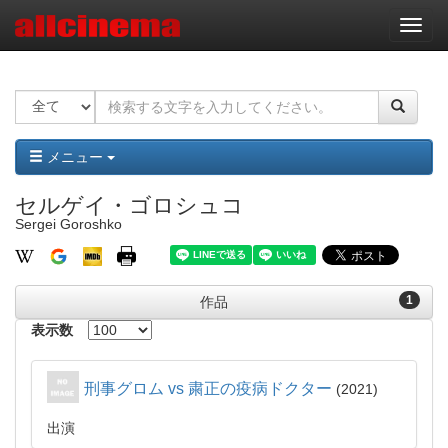
ナ
ビ
ゲ
ー
シ
ョ
ン
メニュー
セルゲイ・ゴロシュコ
Sergei Goroshko
1
作品
表示数
刑事グロム vs 粛正の疫病ドクター
2021
出演