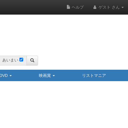
ヘルプ
ゲスト さん
あいまい
y/DVD
映画賞
リストマニア