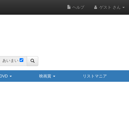
ヘルプ
ゲスト さん
あいまい
y/DVD
映画賞
リストマニア