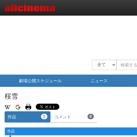
劇場公開スケジュール
ニュース
桜雪
作品
1
コメント
0
作品