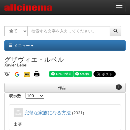
ナ
ビ
ゲ
ー
シ
ョ
ン
メニュー
グザヴィエ・ルベル
Xavier Lebel
1
作品
表示数
完璧な家族になる方法
2021
出演