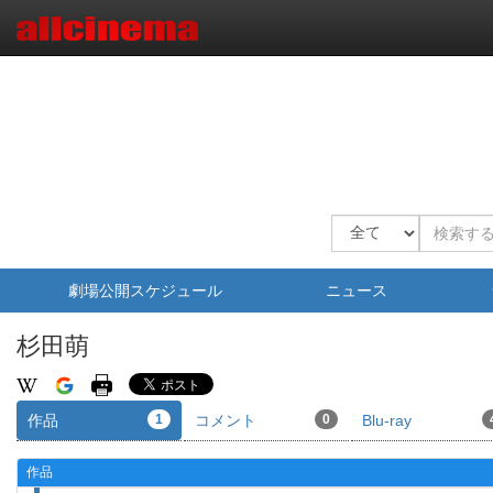
劇場公開スケジュール
ニュース
杉田萌
作品
1
コメント
0
Blu-ray
作品