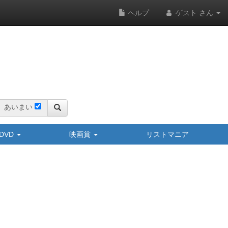
ヘルプ
ゲスト さん
あいまい
y/DVD
映画賞
リストマニア