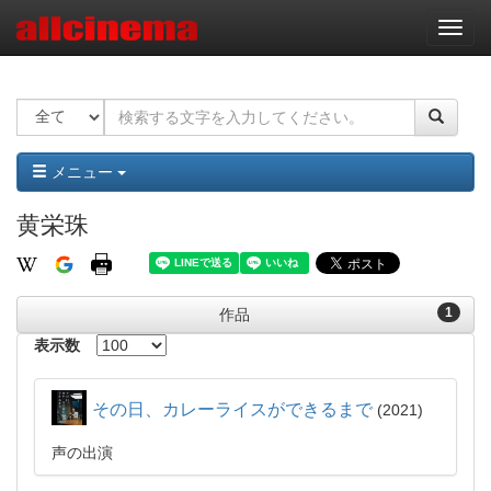
ナ
ビ
ゲ
ー
シ
ョ
ン
メニュー
黄栄珠
1
作品
表示数
その日、カレーライスができるまで
2021
声の出演