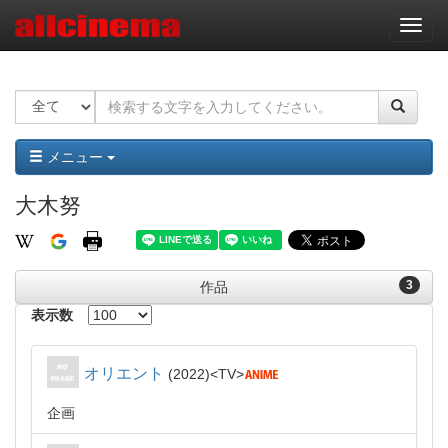
ナ
ビ
ゲ
ー
シ
ョ
ン
メニュー
大木努
3
作品
表示数
オリエント
2022
TV
企画