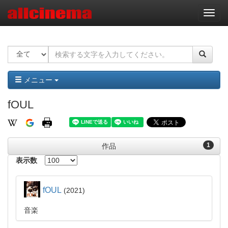
ナ
ビ
ゲ
ー
シ
ョ
ン
メニュー
fOUL
1
作品
表示数
fOUL
2021
音楽