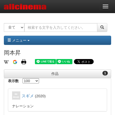
ナ
ビ
ゲ
ー
シ
ョ
ン
メニュー
岡本昇
1
作品
表示数
スギメ
2020
ナレーション