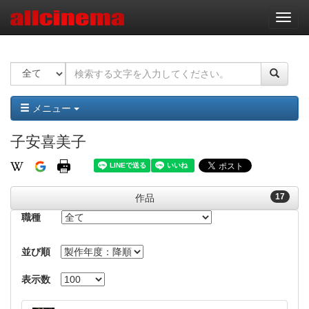
ナ
ビ
ゲ
ー
シ
ョ
ン
メニュー
子安喜美子
17
作品
職種
並び順
表示数