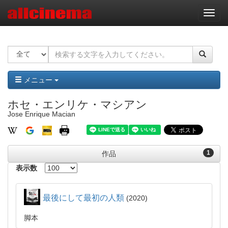
ナ
ビ
ゲ
ー
シ
ョ
ン
メニュー
ホセ・エンリケ・マシアン
Jose Enrique Macian
1
作品
表示数
最後にして最初の人類
2020
脚本