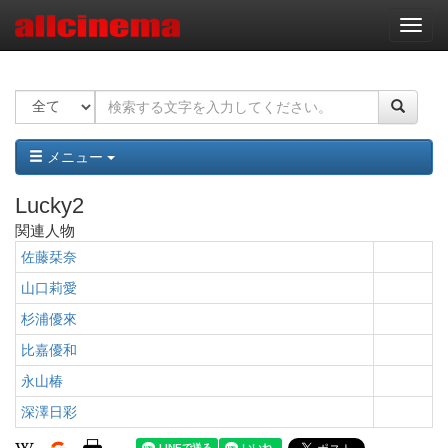
ナ
ビ
ゲ
ー
シ
ョ
ン
メニュー
Lucky2
関連人物
佐藤栞奈
山口莉愛
杉浦優來
比嘉優和
永山椿
深澤日彩