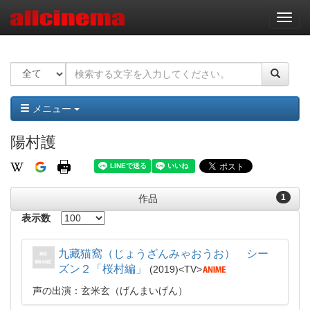
ナ
ビ
ゲ
ー
シ
ョ
ン
メニュー
陽村護
1
作品
表示数
九藏猫窩（じょうざんみゃおうお） シー
ズン２「桜村編」
2019
TV
声の出演：玄米玄（げんまいげん）