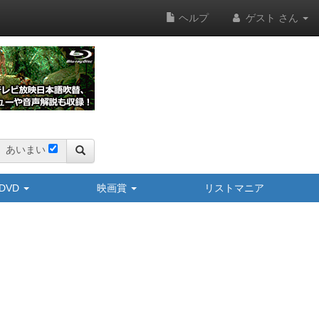
ヘルプ
ゲスト さん
あいまい
y/DVD
映画賞
リストマニア