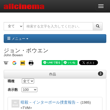
ナ
ビ
ゲ
ー
シ
ョ
ン
メニュー
ジョン・ボウエン
John Bowen
3
作品
職種
表示数
暗殺－インターポール捜査報告－
1985
TVM