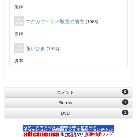
製作
マクガフィン／殺意の裏窓
1985
原作
逢いびき
1974
脚本
0
コメント
1
Blu-ray
1
DVD