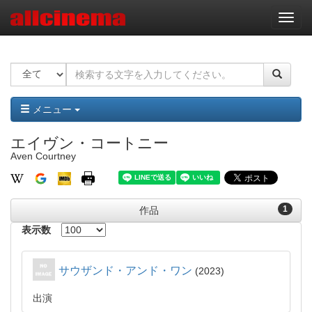
ナ
ビ
ゲ
ー
シ
ョ
ン
メニュー
エイヴン・コートニー
Aven Courtney
1
作品
表示数
サウザンド・アンド・ワン
2023
出演