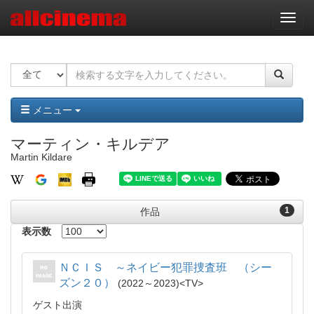
ナ
ビ
ゲ
ー
シ
ョ
ン
メニュー
マーティン・キルデア
Martin Kildare
1
作品
表示数
ＮＣＩＳ ～ネイビー犯罪捜査班 （シー
ズン２０）
2022～2023
TV
ゲスト出演