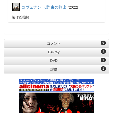
コヴェナント/約束の救出
2022
製作総指揮
0
コメント
1
Blu-ray
1
DVD
1
評価