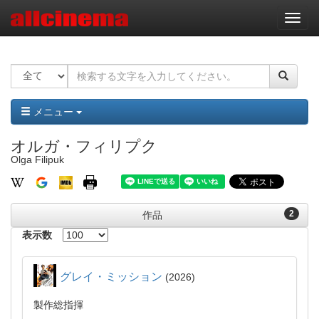
ナ
ビ
ゲ
ー
シ
ョ
ン
メニュー
オルガ・フィリプク
Olga Filipuk
2
作品
表示数
グレイ・ミッション
2026
製作総指揮