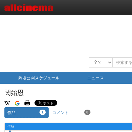
劇場公開スケジュール
ニュース
閔始恩
作品
1
コメント
0
作品