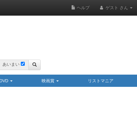
ヘルプ
ゲスト さん
あいまい
y/DVD
映画賞
リストマニア