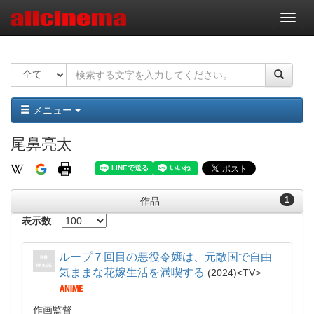
ナ
ビ
ゲ
ー
シ
ョ
ン
メニュー
尾鼻亮太
1
作品
表示数
ループ７回目の悪役令嬢は、元敵国で自由
気ままな花嫁生活を満喫する
2024
TV
作画監督