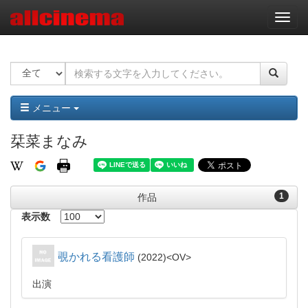
ナ
ビ
ゲ
ー
シ
ョ
ン
メニュー
栞菜まなみ
1
作品
表示数
覗かれる看護師
2022
OV
出演