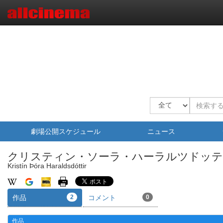
劇場公開スケジュール
ニュース
クリスティン・ソーラ・ハーラルツドッ
Kristín Þóra Haraldsdóttir
作品
2
コメント
0
作品