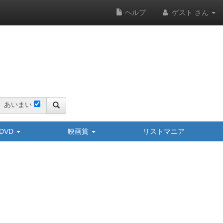
ヘルプ
ゲスト さん
あいまい
y/DVD
映画賞
リストマニア