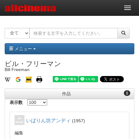
ナ
ビ
ゲ
ー
シ
ョ
ン
メニュー
ビル・フリーマン
Bill Freeman
1
作品
表示数
いばりん坊アンディ
1957
編集