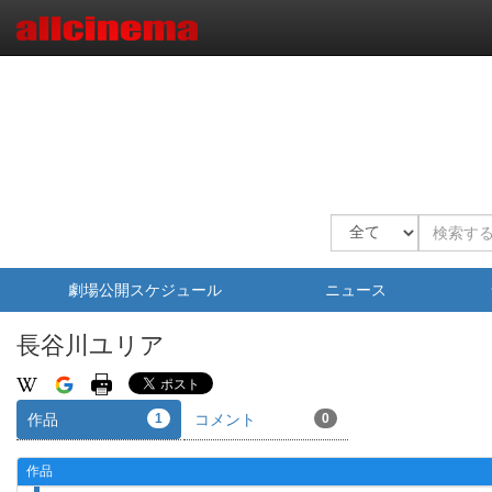
劇場公開スケジュール
ニュース
長谷川ユリア
作品
1
コメント
0
作品