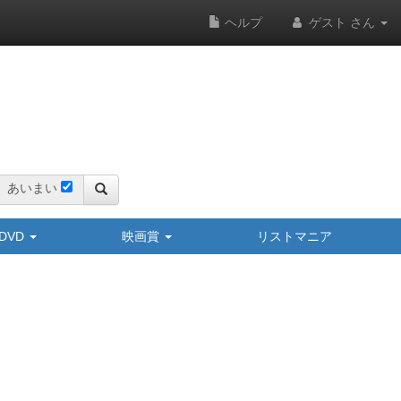
ヘルプ
ゲスト さん
あいまい
y/DVD
映画賞
リストマニア