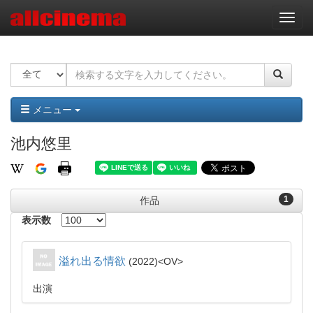
ナ
ビ
ゲ
ー
シ
ョ
ン
メニュー
池内悠里
1
作品
表示数
溢れ出る情欲
2022
OV
出演