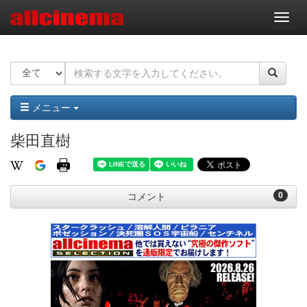
ナ
ビ
ゲ
ー
シ
ョ
ン
メニュー
柴田直樹
0
コメント