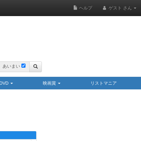
ヘルプ
ゲスト さん
あいまい
y/DVD
映画賞
リストマニア