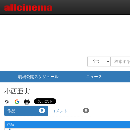
劇場公開スケジュール
ニュース
小西亜実
作品
6
コメント
0
作品