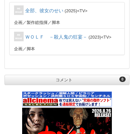
全部、彼女のせい
2025
TV
企画
製作総指揮
脚本
ＷＯＬＦ －殺人鬼の狂宴－
2023
TV
企画
脚本
0
コメント