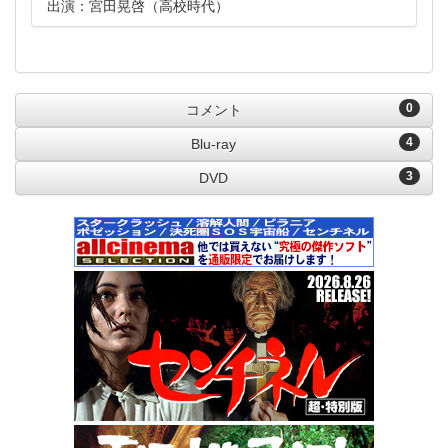
出演：宮田晃啓（高校時代）
0
コメント
4
Blu-ray
3
DVD