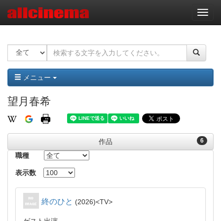
ナ
ビ
ゲ
ー
シ
ョ
ン
メニュー
望月春希
6
作品
職種
表示数
終のひと
2026
TV