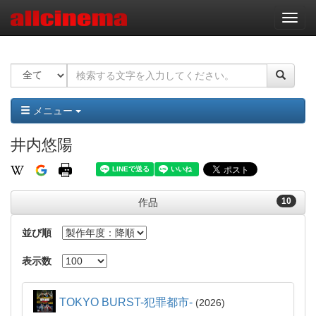
ナ
ビ
ゲ
ー
シ
ョ
ン
メニュー
井内悠陽
10
作品
並び順
表示数
TOKYO BURST-犯罪都市-
2026