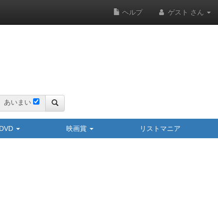
ヘルプ
ゲスト さん
あいまい
y/DVD
映画賞
リストマニア