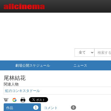
劇場公開スケジュール
ニュース
尾林結花
関連人物
虹のコンキスタドール
作品
1
コメント
0