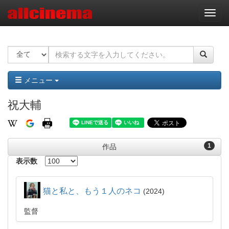
ナ
ビ
ゲ
ー
シ
ョ
ン
メニュー
祝大輔
1
作品
表示数
猫と私と、もう１人のネコ
2024
監督