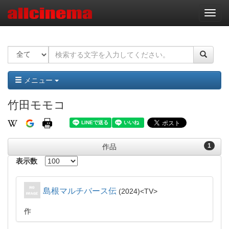
ナ
ビ
ゲ
ー
シ
ョ
ン
メニュー
竹田モモコ
1
作品
表示数
島根マルチバース伝
2024
TV
作