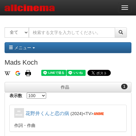
ナ
ビ
ゲ
ー
シ
ョ
ン
メニュー
Mads Koch
1
作品
表示数
花野井くんと恋の病
2024
TV
作詞・作曲