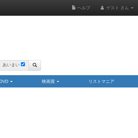
ヘルプ
ゲスト さん
あいまい
y/DVD
映画賞
リストマニア