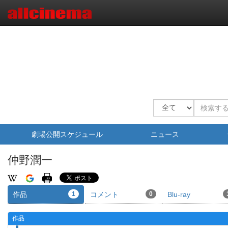
劇場公開スケジュール
ニュース
仲野潤一
作品
1
コメント
0
Blu-ray
作品