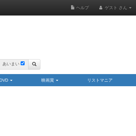
ヘルプ
ゲスト さん
あいまい
y/DVD
映画賞
リストマニア