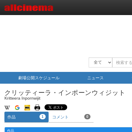
劇場公開スケジュール
ニュース
クリッティーラ・インポーンウィジット
Kritteera Inpornwijit
作品
1
コメント
0
作品