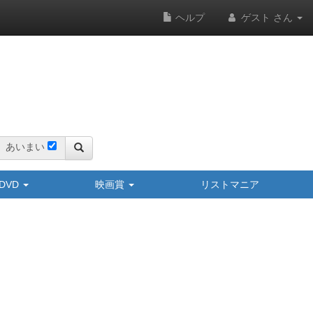
ヘルプ
ゲスト さん
あいまい
y/DVD
映画賞
リストマニア