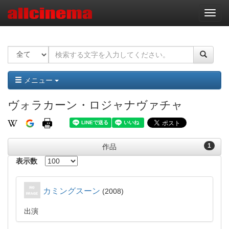
ナ
ビ
ゲ
ー
シ
ョ
ン
メニュー
ヴォラカーン・ロジャナヴァチャ
1
作品
表示数
カミングスーン
2008
出演