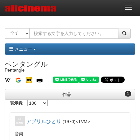
ナ
ビ
ゲ
ー
シ
ョ
ン
メニュー
ペンタングル
Pentangle
1
作品
表示数
アブリルひとり
1970
TVM
音楽