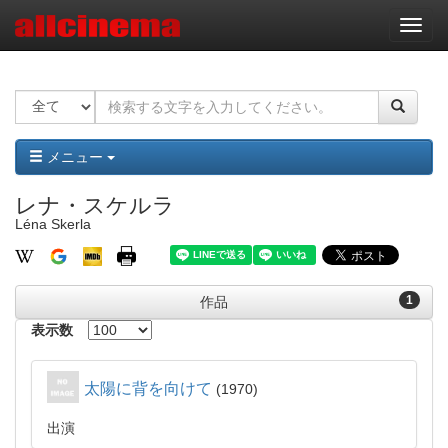
ナ
ビ
ゲ
ー
シ
ョ
ン
メニュー
レナ・スケルラ
Léna Skerla
1
作品
表示数
太陽に背を向けて
1970
出演